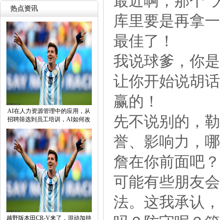
最近啊，那个“
热点资讯
库里要是再拿一
最佳了！
我说球爹，你是
让你开始说胡话
赢的！
AI在人力资源管理中的应用，从
先不说别的，勒
招聘筛选到员工培训，AI如何改
誉、影响力，哪
詹在你前面吧？
可能有些朋友会
法。这我承认，
越野版本田CR-V来了，混动加持