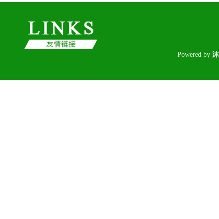
Poweredby
沐