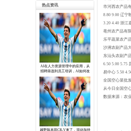
热点资讯
市河西农产品有限
8.809.00
3.204.40
亳州农产品有限责
乐平蔬菜农产品批
沙洲农副产品大市
东汕头农副产品
6.505.00
AI在人力资源管理中的应用，从
招聘筛选到员工培训，AI如何改
易中心5.504
全国空心菜批
从今日全国空心菜
数据来源：农
越野版本田CR-V来了，混动加持