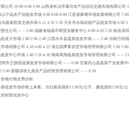
公司10.008.009.00山西省长治市紫坊农产品综合交易市场有限公司11.0
辽宁鞍山宁远农产品批发市场8.008.008.00江苏凌家塘市场发展有限公司7.0
浙江嘉兴蔬菜批发交易市场6.214.395.30天长市永福农副产品批发市场6.005
任公司----5.00福建省福鼎市商贸业服务中心6.004.205.20南昌深圳
发大市场2.802.002.40江西永丰县蔬菜批发市场----3.40河南万邦国
场有限公司4.504.004.25湖北四季青农贸市场管理有限公司5.605.605
批发中心市场5.403.204.30海南凤翔蔬菜批发市场管理有限公司---
5.75昆明市王旗营蔬菜批发市场有限公司----6.00甘肃武山县蔬菜产业发展中
.505.00新疆绿珠九鼎农产品经营管理有限公司----8.50
发价格行情走势分析
批发市场价格上来看，当日最高报价11.00元/公斤，最低报价2.00元/公斤
业农村部信息中心